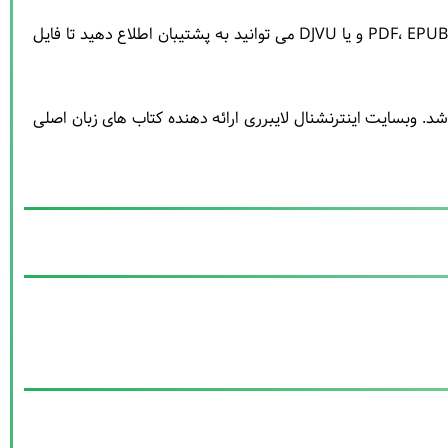
در صورت تبدیل فایل کتاب The Guardians - The League Of Nations And The Crisis Of Empire به فرمت های PDF، EPUB، AZW3، MOBI و یا DJVU می توانید به پشتیبان اطلاع دهید تا فایل
 فارسی نمی باشد. وبسایت اینترنشنال لایبرری ارائه دهنده کتاب های زبان اصلی