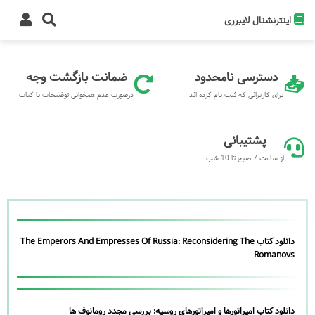
اینترنشنال لایبرری
دسترسی نامحدود
ضمانت بازگشت وجه
برای کاربرانی که ثبت نام کرده اند
درصورت عدم همخوانی توضیحات با کتاب
پشتیبانی
از ساعت 7 صبح تا 10 شب
دانلود کتاب The Emperors And Empresses Of Russia: Reconsidering The
Romanovs
دانلود کتاب امپراتورها و امپراتورهای روسیه: بررسی مجدد رومانوف ها