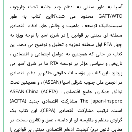
آسیا به طور سنتی به ادغام چند جانبه تحت چارچوب
GATT/WTO محدود می شد.\nاین کتاب به طور
سیستماتیک توسعه ، ماهیت و چالش های ادغام اقتصادی
منطقه ای مبتنی بر قوانین را در شرق آسیا با توجه ویژه به
چهار RTA اول منطقه تجزیه و تحلیل و توضیح می دهد. این
کتاب در حالی که همچنین به عوامل اجتماعی و اقتصادی ،
تاریخی و سیاسی مؤثر بر توسعه RTA ها در شرق آسیا می
پردازد ، این کتاب بر مؤسسات حقوقی حاکم بر ادغام اقتصادی
در انجمن ملل جنوب شرقی آسیا (ASEAN) ، و همچنین تحت
توافق همکاری جامع اقتصادی ASEAN-China (ACFTA) ،
The Japan-Inspore مشاركت اقتصادی جدید (ACFTA)
است. ترتیب مشارکت اقتصادی (CEPA). این کتاب یک
گزارش منظم و مقایسه ای از دامنه ، عمق و (قانون سخت در
مقابل قانون نرم) کیفیت ادغام اقتصادی مبتنی بر قوانین را