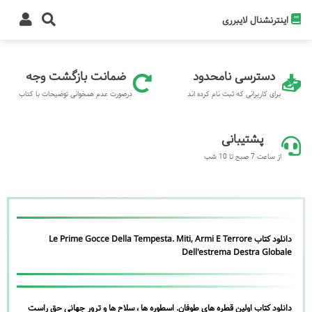
اینترنشنال لایبرری
دسترسی نامحدود
ضمانت بازگشت وجه
برای کاربرانی که ثبت نام کرده اند
درصورت عدم همخوانی توضیحات با کتاب
پشتیبانی
از ساعت 7 صبح تا 10 شب
دانلود کتاب Le Prime Gocce Della Tempesta. Miti, Armi E Terrore
Dell'estrema Destra Globale
دانلود کتاب اولین قطره های طوفان. اسطوره ها ، سلاح ها و ترور جهانی حق راست