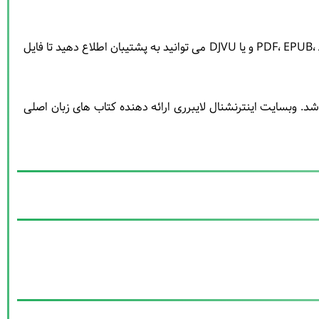
در صورت تبدیل فایل کتاب Le Poétique Instinct À Travers La Danse: De Mallarmé À Aujourd'hui به فرمت های PDF، EPUB، AZW3، MOBI و یا DJVU می توانید به پشتیبان اطلاع دهید تا فایل
د. وبسایت اینترنشنال لایبرری ارائه دهنده کتاب های زبان اصلی