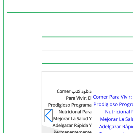
دانلود کتاب Comer
sh
Para Vivir: El
SK
Prodigioso Programa
ch
Nutricional Para
EN
Mejorar La Salud Y
ny
Adelgazar Rápida Y
en
Permanentemente