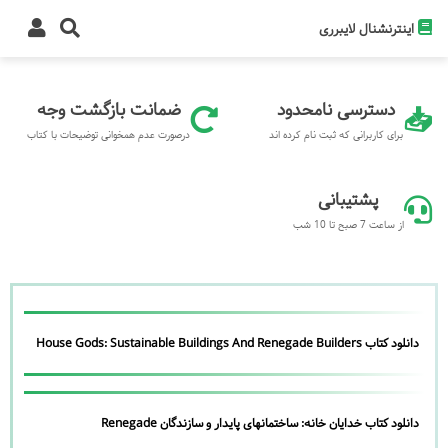
اینترنشنال لایبرری
دسترسی نامحدود
ضمانت بازگشت وجه
برای کاربرانی که ثبت نام کرده اند
درصورت عدم همخوانی توضیحات با کتاب
پشتیبانی
از ساعت 7 صبح تا 10 شب
دانلود کتاب House Gods: Sustainable Buildings And Renegade Builders
دانلود کتاب خدایان خانه: ساختمانهای پایدار و سازندگان Renegade