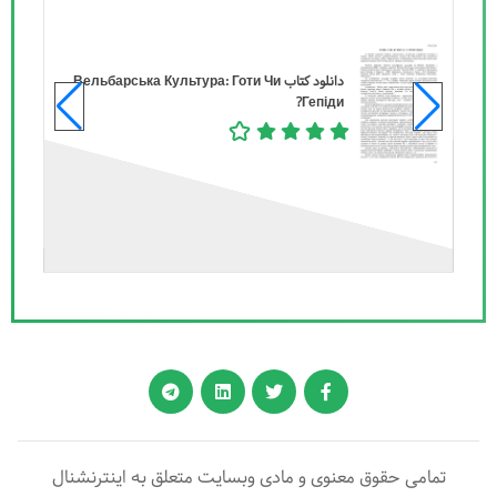
Bi
دانلود کتاب Вельбарська Культура: Готи Чи
Гепіди?
تمامی حقوق معنوی و مادی وبسایت متعلق به اینترنشنال