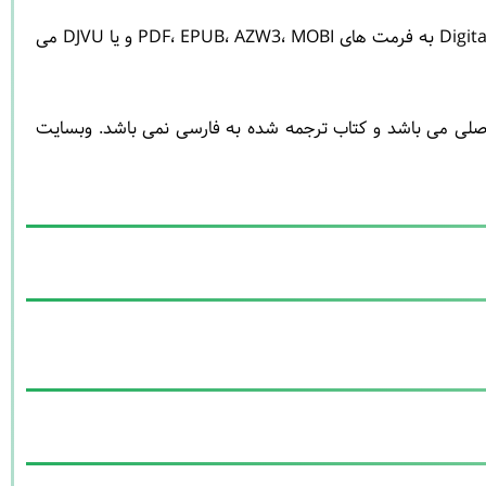
در صورت تبدیل فایل کتاب Digital Electronics For Musicians: Build Intuitive Electronics And Electroacoustic Music Interfaces به فرمت های PDF، EPUB، AZW3، MOBI و یا DJVU می
 اصلی می باشد و کتاب ترجمه شده به فارسی نمی باشد. وبسایت