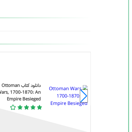
تاب Grokking The SQL
دانلود کتاب Ottoman
ars, 1700-1870: An
Interview : Mast
Empire Besieged
Interviews, Elev