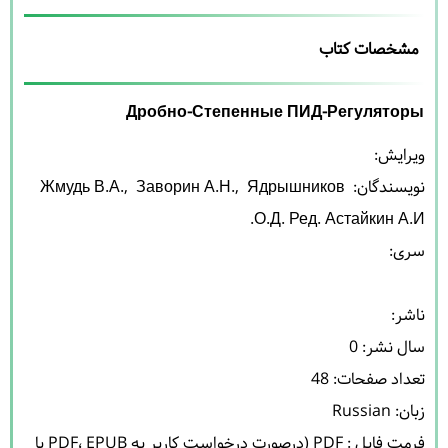
مشخصات کتاب
Дробно-Степенные ПИД-Регуляторы
نویسندگان: 
 Ядрышников 
, 
 Заворин А.Н.
, 
Жмудь В.А.
О.Д. Ред. Астайкин А.И.
فرمت فایل : PDF (درصورت درخواست کاربر به PDF، EPUB یا 